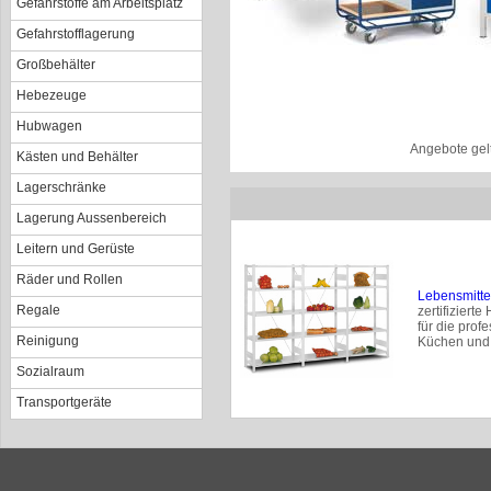
Gefahrstoffe am Arbeitsplatz
Gefahrstofflagerung
Großbehälter
Hebezeuge
Hubwagen
Angebote gel
Kästen und Behälter
Lagerschränke
Lagerung Aussenbereich
Leitern und Gerüste
Räder und Rollen
Lebensmitte
Regale
zertifiziert
für die prof
Reinigung
Küchen und
Sozialraum
Transportgeräte