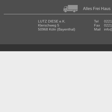
Alles Frei Haus
LUTZ DIESE e.K.
Tel
0221
Klerschweg 5
Fax
0221
50968 Köln (Bayenthal)
Mail
info