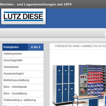
Betriebs - und Lagereinrichtungen seit 1974
FÖRDERTECHNIK
•
UMWELTSCHUT
Kategorien
A bis Z
Abfallsammler
Anschlagmittel
Arbeitsplatz
Aussenanlagen
Betriebsausstattung
Büro - Arbeitsplatz
Büro - Ausstattung
Faßhandling u.-abfüllung