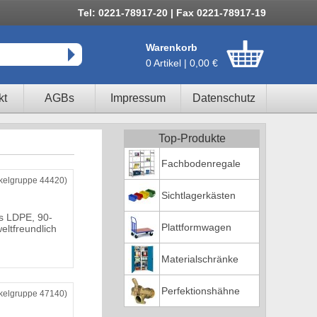
Tel: 0221-78917-20 | Fax 0221-78917-19
Warenkorb
0 Artikel | 0,00 €
kt
AGBs
Impressum
Datenschutz
Top-Produkte
Fachbodenregale
ikelgruppe 44420)
Sichtlagerkästen
s LDPE, 90-
Plattformwagen
weltfreundlich
Materialschränke
Perfektionshähne
ikelgruppe 47140)