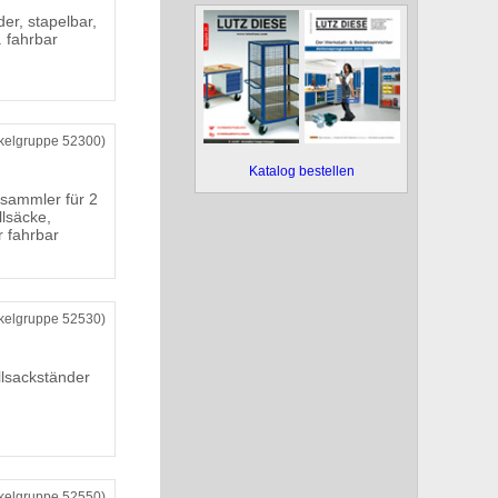
er, stapelbar,
. fahrbar
ikelgruppe 52300)
Katalog bestellen
lsammler für 2
llsäcke,
r fahrbar
ikelgruppe 52530)
llsackständer
ikelgruppe 52550)