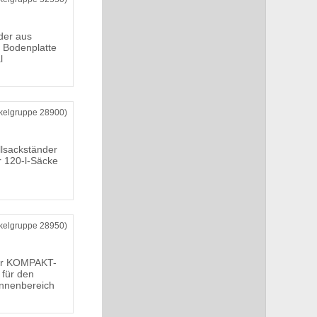
der aus
t Bodenplatte
l
ikelgruppe 28900)
lsackständer
r 120-l-Säcke
ikelgruppe 28950)
er KOMPAKT-
für den
nnenbereich