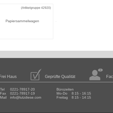
(Artikelgruppe 42920)
Papiersammelwagen
Frei Haus
Geprüfte Qualität
Fac
Tel
0221-78917-20
Bürozeiten
Fax
0221-78917-19
Mo-Do
8:15 - 16:15
Mail
info@lutzdiese.com
Freitag
8:15 - 14:15