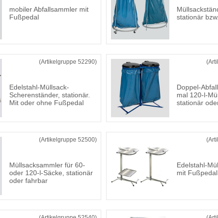
mobiler Abfallsammler mit
Müllsackständ
Fußpedal
stationär bzw
(Artikelgruppe 52290)
(Art
Edelstahl-Müllsack-
Doppel-Abfal
Scherenständer, stationär.
mal 120-l-Mü
Mit oder ohne Fußpedal
stationär ode
(Artikelgruppe 52500)
(Art
Müllsacksammler für 60-
Edelstahl-Mü
oder 120-l-Säcke, stationär
mit Fußpedal
oder fahrbar
(Artikelgruppe 52540)
(Art