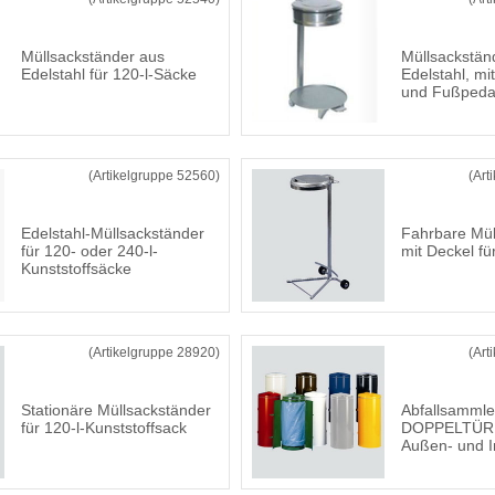
Müllsackständer aus
Müllsackstän
Edelstahl für 120-l-Säcke
Edelstahl, mi
und Fußpeda
(Artikelgruppe 52560)
(Art
Edelstahl-Müllsackständer
Fahrbare Mül
für 120- oder 240-l-
mit Deckel fü
Kunststoffsäcke
(Artikelgruppe 28920)
(Art
Stationäre Müllsackständer
Abfallsamml
für 120-l-Kunststoffsack
DOPPELTÜR 
Außen- und I