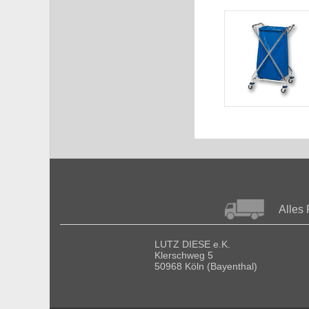
Alles 
LUTZ DIESE e.K.
Klerschweg 5
50968 Köln (Bayenthal)