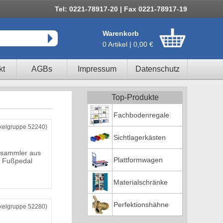
Tel: 0221-78917-20 | Fax 0221-78917-19
Warenkorb
0 Artikel | 0,00 €
kt
AGBs
Impressum
Datenschutz
Top-Produkte
Fachbodenregale
ikelgruppe 52240)
Sichtlagerkästen
llsammler aus
Plattformwagen
t Fußpedal
Materialschränke
Perfektionshähne
ikelgruppe 52280)