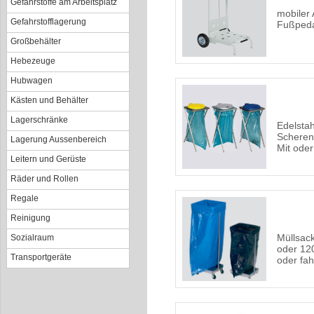
Gefahrstoffe am Arbeitsplatz
mobiler 
Gefahrstofflagerung
Fußped
Großbehälter
Hebezeuge
Hubwagen
Kästen und Behälter
Lagerschränke
Edelstah
Scherens
Lagerung Aussenbereich
Mit ode
Leitern und Gerüste
Räder und Rollen
Regale
Reinigung
Müllsac
Sozialraum
oder 120
Transportgeräte
oder fah