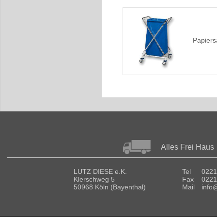
Papier
Alles Frei Haus
LUTZ DIESE e.K.
Tel
0221
Klerschweg 5
Fax
0221
50968 Köln (Bayenthal)
Mail
info