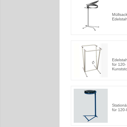
Müllsac
Edelstah
Edelsta
für 120-
Kunstst
Stationä
für 120-