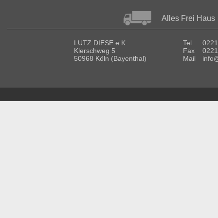
Alles Frei Haus
LUTZ DIESE e.K.
Tel
0221
Klerschweg 5
Fax
0221
50968 Köln (Bayenthal)
Mail
info