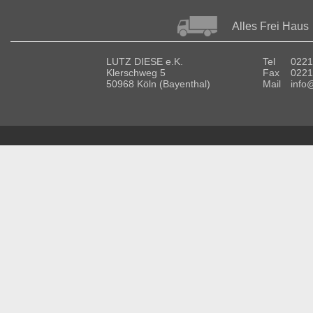
Alles Frei Haus
LUTZ DIESE e.K.
Tel
0221
Klerschweg 5
Fax
0221
50968 Köln (Bayenthal)
Mail
info