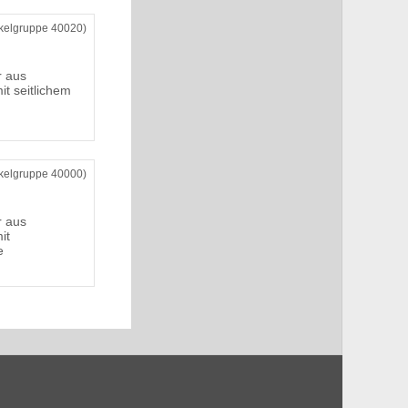
ikelgruppe 40020)
r aus
it seitlichem
ikelgruppe 40000)
r aus
it
e