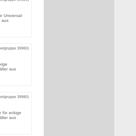
r Universal-
 aus
ikelgruppe 39960)
kige
älter aus
ikelgruppe 39980)
 für eckige
älter aus