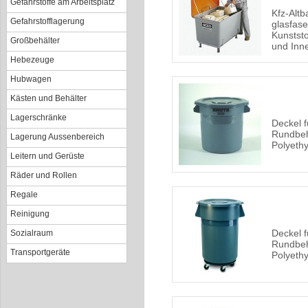
Gefahrstoffe am Arbeitsplatz
Kfz-Altb
Gefahrstofflagerung
glasfas
Kunstst
Großbehälter
und Inn
Hebezeuge
Hubwagen
Kästen und Behälter
Lagerschränke
Deckel f
Rundbeh
Lagerung Aussenbereich
Polyeth
Leitern und Gerüste
Räder und Rollen
Regale
Reinigung
Deckel f
Sozialraum
Rundbeh
Transportgeräte
Polyeth