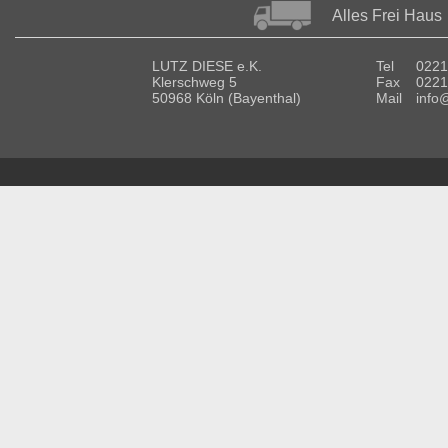
Alles Frei Haus
LUTZ DIESE e.K.
Tel
0221
Klerschweg 5
Fax
0221
50968 Köln (Bayenthal)
Mail
info