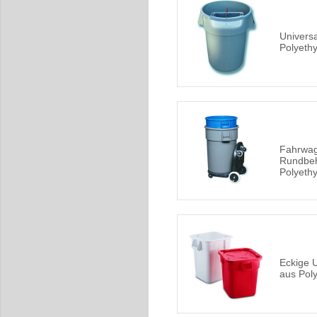
Univers
Polyethy
Fahrwag
Rundbeh
Polyeth
Eckige U
aus Pol