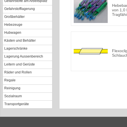
Gefahrstoffe am Arbeitsplatz
Hebeban
Gefahrstofflagerung
von 1,0 
Tragfähi
Großbehälter
Hebezeuge
Hubwagen
Kästen und Behälter
Lagerschränke
Flexocli
Schlauc
Lagerung Aussenbereich
Leitern und Gerüste
Räder und Rollen
Regale
Reinigung
Sozialraum
Transportgeräte