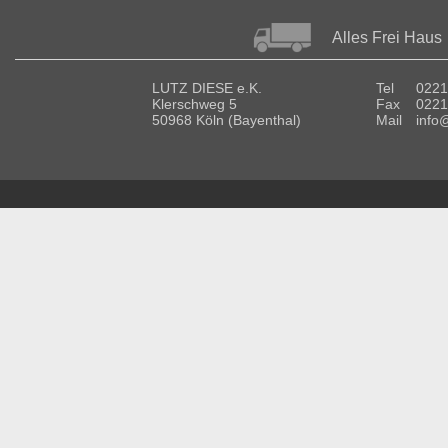
Alles Frei Haus
LUTZ DIESE e.K.
Tel
0221
Klerschweg 5
Fax
0221
50968 Köln (Bayenthal)
Mail
info