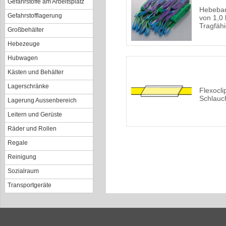
Gefahrstoffe am Arbeitsplatz
Hebeban
Gefahrstofflagerung
von 1,0 
Tragfähi
Großbehälter
Hebezeuge
Hubwagen
Kästen und Behälter
Lagerschränke
Flexocli
Schlauc
Lagerung Aussenbereich
Leitern und Gerüste
Räder und Rollen
Regale
Reinigung
Sozialraum
Transportgeräte