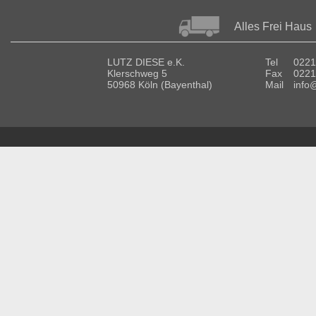
Alles Frei Haus
LUTZ DIESE e.K.
Tel
0221
Klerschweg 5
Fax
0221
50968 Köln (Bayenthal)
Mail
info