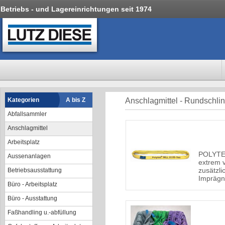
Betriebs - und Lagereinrichtungen seit 1974
Kategorien
A bis Z
Anschlagmittel - Rundschli
Abfallsammler
Anschlagmittel
Arbeitsplatz
POLYTEX
Aussenanlagen
extrem v
zusätzli
Betriebsausstattung
Imprägn
Büro - Arbeitsplatz
Büro - Ausstattung
Faßhandling u.-abfüllung