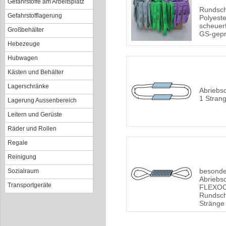
Gefahrstoffe am Arbeitsplatz
Rundsch
Gefahrstofflagerung
Polyeste
scheuerf
Großbehälter
GS-gepr
Hebezeuge
Hubwagen
Kästen und Behälter
Lagerschränke
Abriebs
1 Stran
Lagerung Aussenbereich
Leitern und Gerüste
Räder und Rollen
Regale
Reinigung
besonder
Sozialraum
Abriebs
Transportgeräte
FLEXOCL
Rundsch
Stränge