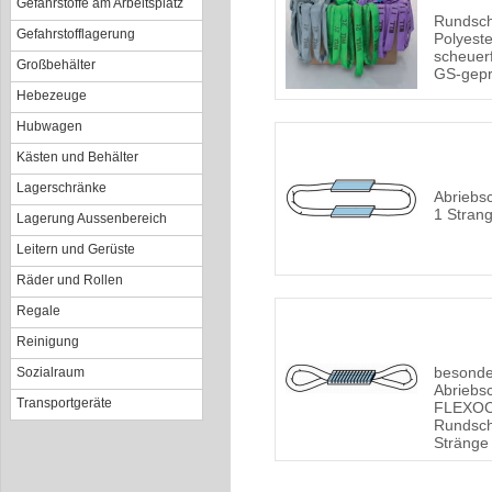
Gefahrstoffe am Arbeitsplatz
Rundsch
Gefahrstofflagerung
Polyeste
scheuerf
Großbehälter
GS-gepr
Hebezeuge
Hubwagen
Kästen und Behälter
Lagerschränke
Abriebs
1 Stran
Lagerung Aussenbereich
Leitern und Gerüste
Räder und Rollen
Regale
Reinigung
besonder
Sozialraum
Abriebs
Transportgeräte
FLEXOCL
Rundsch
Stränge