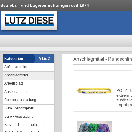
Betriebs - und Lagereinrichtungen seit 1974
Kategorien
A bis Z
Anschlagmittel - Rundschli
Abfallsammler
Anschlagmittel
Arbeitsplatz
POLYTEX
Aussenanlagen
extrem v
zusätzli
Betriebsausstattung
Imprägn
Büro - Arbeitsplatz
Büro - Ausstattung
Faßhandling u.-abfüllung