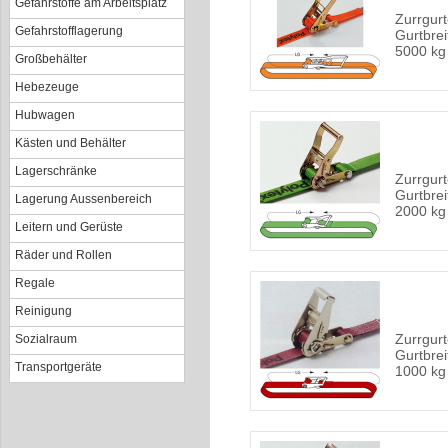
Gefahrstoffe am Arbeitsplatz
Zurrgurt
Gefahrstofflagerung
Gurtbrei
5000 kg
Großbehälter
Hebezeuge
Hubwagen
Kästen und Behälter
Lagerschränke
Zurrgurte
Gurtbrei
Lagerung Aussenbereich
2000 kg
Leitern und Gerüste
Räder und Rollen
Regale
Reinigung
Zurrgurte
Sozialraum
Gurtbrei
Transportgeräte
1000 kg