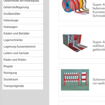
Gefahrstoffe am Arbeitsplatz
Super-A
Gefahrstofflagerung
fadenver
Kunststo
Großbehälter
Schneid
Hebezeuge
Hubwagen
Kästen und Behälter
Lagerschränke
Super-A
reißfest
Lagerung Aussenbereich
geblockt
Leitern und Gerüste
Räder und Rollen
Regale
Reinigung
Scheren
Sozialraum
rot-weiß
Transportgeräte