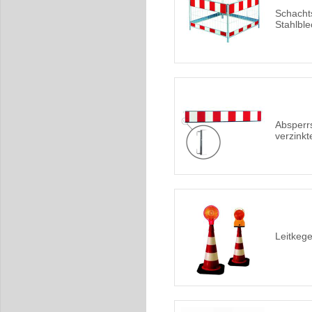
Schachts
Stahlble
Absperr
verzinkt
Leitkege