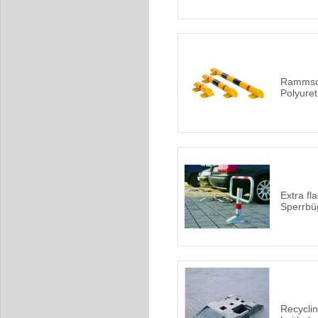
Rammsch
Polyure
Extra fl
Sperrbüg
Recyclin