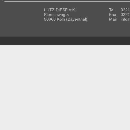
LUTZ DIESE e.K.
Tel
0221
Klerschweg 5
Fax
0221
50968 Köln (Bayenthal)
Mail
info