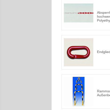
Absperr
hochwer
Polyeth
Endglied
Rammsch
Außenbe