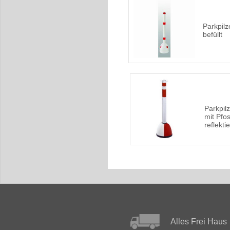
Parkpilz
befüllt
Parkpil
mit Pfos
reflekti
Alles Frei Haus