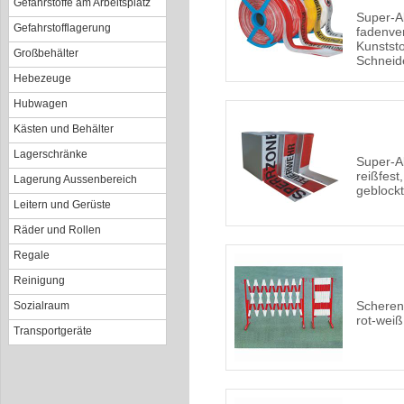
Gefahrstoffe am Arbeitsplatz
Super-A
Gefahrstofflagerung
fadenver
Kunststo
Großbehälter
Schneid
Hebezeuge
Hubwagen
Kästen und Behälter
Lagerschränke
Super-A
reißfest
Lagerung Aussenbereich
geblockt
Leitern und Gerüste
Räder und Rollen
Regale
Reinigung
Scheren
Sozialraum
rot-weiß
Transportgeräte