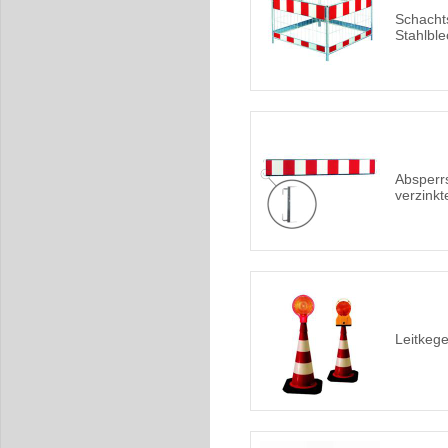
Schachts
Stahlble
Absperr
verzinkt
Leitkege