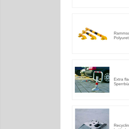
Rammsch
Polyure
Extra fl
Sperrbüg
Recyclin