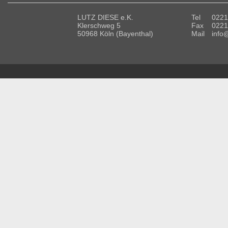
LUTZ DIESE e.K.
Tel
0221
Klerschweg 5
Fax
0221
50968 Köln (Bayenthal)
Mail
info