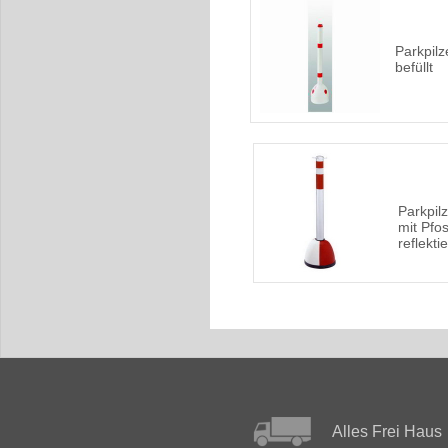
Parkpilz
befüllt
Parkpil
mit Pfos
reflekti
Alles Frei Haus