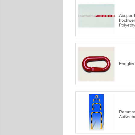
Absperr
hochwer
Polyeth
Endglied
Rammsch
Außenbe