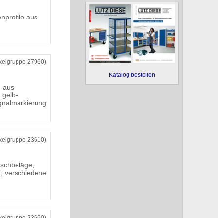
nprofile aus
ikelgruppe 27960)
Katalog bestellen
n aus
t gelb-
gnalmarkierung
ikelgruppe 23610)
tschbeläge,
d, verschiedene
ikelgruppe 23660)