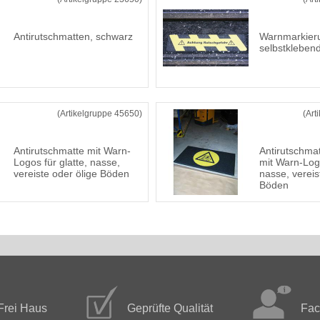
Antirutschmatten, schwarz
Warnmarkieru
selbstkleben
(Artikelgruppe 45650)
(Art
Antirutschmatte mit Warn-
Antirutschmat
Logos für glatte, nasse,
mit Warn-Logo
vereiste oder ölige Böden
nasse, vereis
Böden
Frei Haus
Geprüfte Qualität
Fac