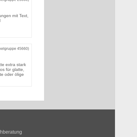
ngen mit Text,
d
ikelgruppe 45660)
te extra stark
s für glatte,
te oder ölige
hberatung