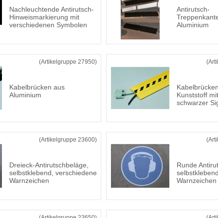
Nachleuchtende Antirutsch-
Antirutsch-
Hinweismarkierung mit
Treppenkante
verschiedenen Symbolen
Aluminium
(Artikelgruppe 27950)
(Art
Kabelbrücken aus
Kabelbrücke
Aluminium
Kunststoff mi
schwarzer Si
(Artikelgruppe 23600)
(Art
Dreieck-Antirutschbeläge,
Runde Antiru
selbstklebend, verschiedene
selbstkleben
Warnzeichen
Warnzeichen
(Artikelgruppe 23650)
(Art