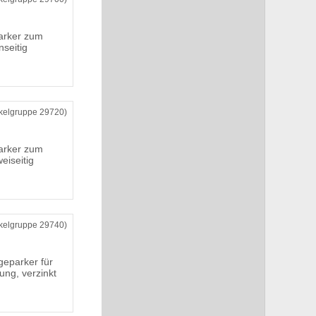
arker zum
nseitig
ikelgruppe 29720)
arker zum
eiseitig
ikelgruppe 29740)
eparker für
ng, verzinkt