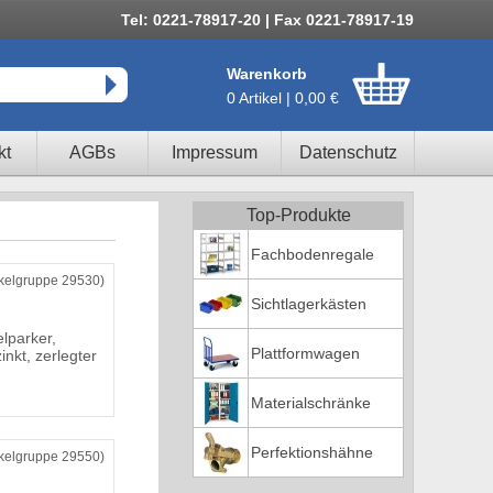
Tel: 0221-78917-20 | Fax 0221-78917-19
Warenkorb
0 Artikel | 0,00 €
kt
AGBs
Impressum
Datenschutz
Top-Produkte
Fachbodenregale
ikelgruppe 29530)
Sichtlagerkästen
lparker,
Plattformwagen
zinkt, zerlegter
Materialschränke
Perfektionshähne
ikelgruppe 29550)