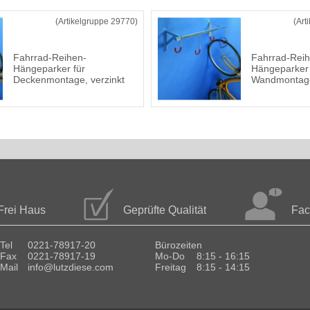
(Artikelgruppe 29770)
(Art
Fahrrad-Reihen-
Fahrrad-Reih
Hängeparker für
Hängeparker 
Deckenmontage, verzinkt
Wandmontage
Frei Haus
Geprüfte Qualität
Fac
Tel
0221-78917-20
Bürozeiten
Fax
0221-78917-19
Mo-Do
8:15 - 16:15
Mail
info@lutzdiese.com
Freitag
8:15 - 14:15