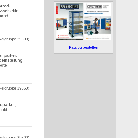
hrrad-
zweiseitig,
rsand
ikelgruppe 29600)
Katalog bestellen
nparker,
deinstellung,
egte
ikelgruppe 29660)
dparker,
zinkt
ikelgruppe 29700)