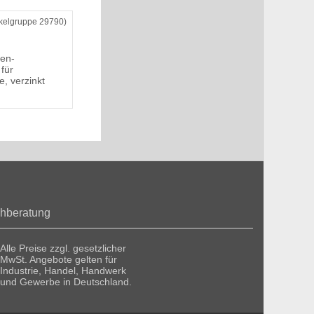
ikelgruppe 29790)
en-
für
, verzinkt
hberatung
Alle Preise zzgl. gesetzlicher
MwSt. Angebote gelten für
Industrie, Handel, Handwerk
und Gewerbe in Deutschland.