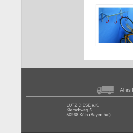
Alles 
LUTZ DIESE e.K.
Klerschweg 5
50968 Köln (Bayenthal)