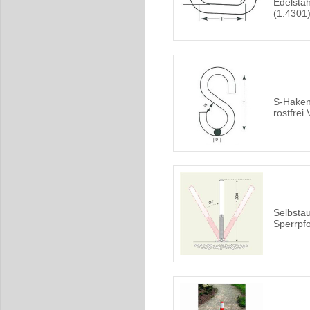
Edelstah
(1.4301
S-Haken
rostfrei
Selbstau
Sperrpf