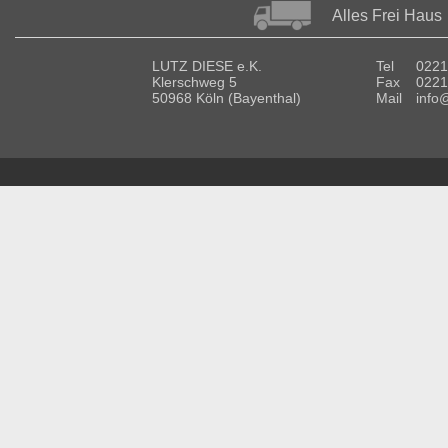
Alles Frei Haus
LUTZ DIESE e.K.
Tel
0221
Klerschweg 5
Fax
0221
50968 Köln (Bayenthal)
Mail
info