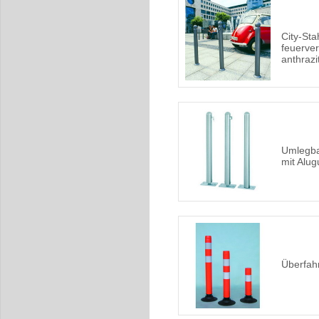
City-Stah
feuerver
anthrazi
Umlegba
mit Alu
Überfahr