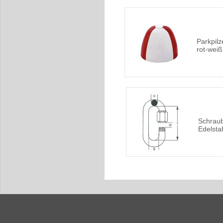
Parkpil
rot-weiß
Schraub
Edelsta