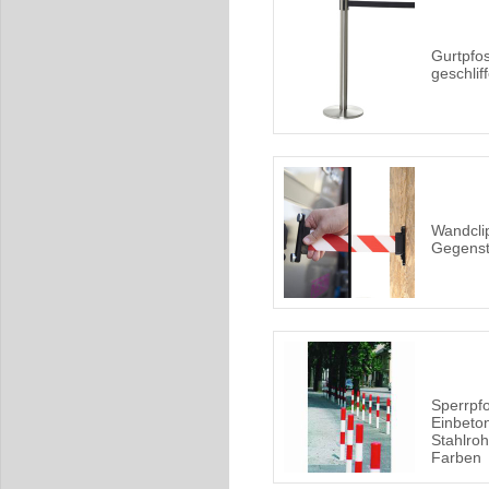
Gurtpfos
geschlif
Wandclip
Gegenst
Sperrpf
Einbeto
Stahlroh
Farben