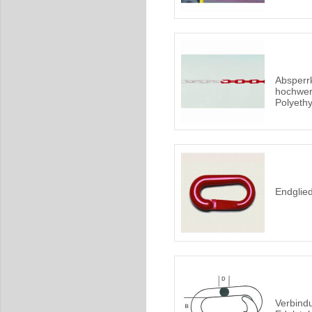
Absperr
hochwer
Polyeth
Endglied
Verbind