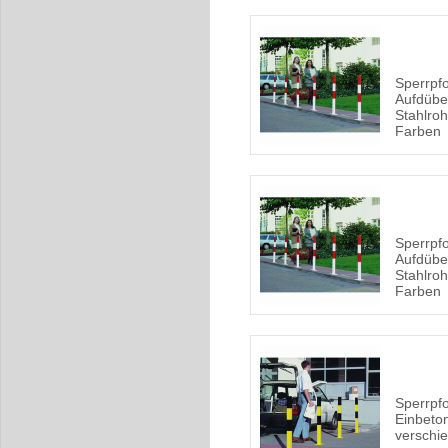
Sperrpf
Aufdübe
Stahlroh
Farben
Sperrpf
Aufdübe
Stahlroh
Farben
Sperrpf
Einbeton
verschi