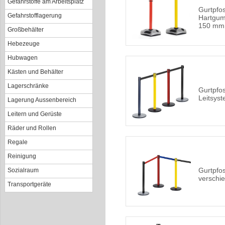
Gefahrstoffe am Arbeitsplatz
Gurtpfos
Gefahrstofflagerung
Hartgum
150 mm
Großbehälter
Hebezeuge
Hubwagen
Kästen und Behälter
Lagerschränke
Gurtpfo
Leitsyst
Lagerung Aussenbereich
Leitern und Gerüste
Räder und Rollen
Regale
Reinigung
Gurtpfos
Sozialraum
verschi
Transportgeräte