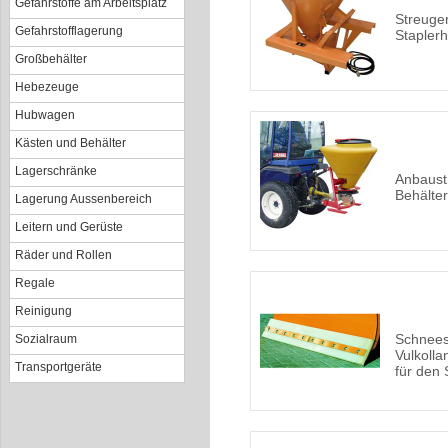
Gefahrstoffe am Arbeitsplatz
Streuger
Gefahrstofflagerung
Staplerh
Großbehälter
Hebezeuge
Hubwagen
Kästen und Behälter
Lagerschränke
Anbaust
Behälter
Lagerung Aussenbereich
Leitern und Gerüste
Räder und Rollen
Regale
Reinigung
Schnees
Sozialraum
Vulkolla
Transportgeräte
für den 