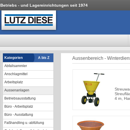
Betriebs - und Lagereinrichtungen seit 1974
Kategorien
A bis Z
Aussenbereich - Winterdien
Abfallsammler
Anschlagmittel
Arbeitsplatz
Streuwag
Aussenanlagen
Streuflä
4 m, Ha
Betriebsausstattung
Büro - Arbeitsplatz
Büro - Ausstattung
Faßhandling u.-abfüllung