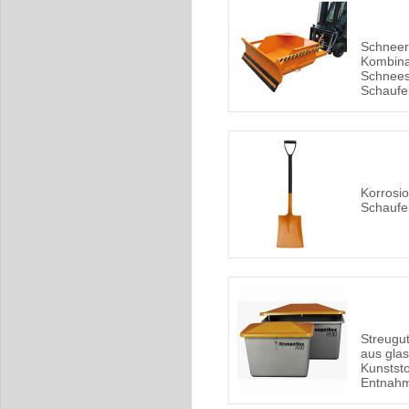
Schneer
Kombina
Schnees
Schaufe
Korrosi
Schaufe
Streugut
aus gla
Kunstst
Entnahm