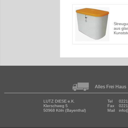
Streugu
aus gla
Kunstst
Alles Frei Haus
LUTZ DIESE e.K.
Tel
0221
Klerschweg 5
Fax
0221
50968 Köln (Bayenthal)
Mail
info