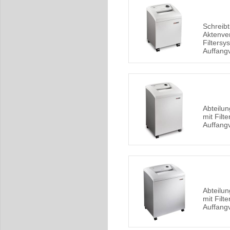
Schreibt
Aktenver
Filters
Auffang
Abteilun
mit Fil
Auffang
Abteilun
mit Fil
Auffang