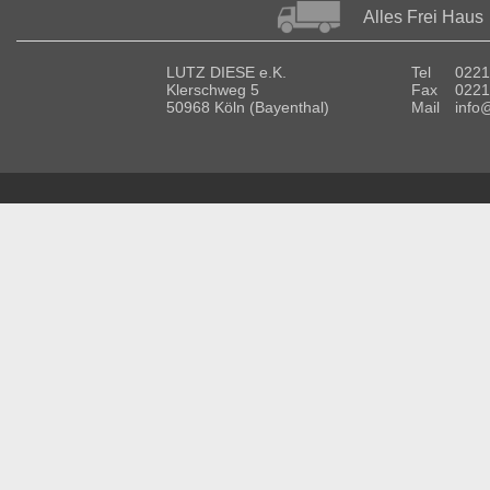
Alles Frei Haus
LUTZ DIESE e.K.
Tel
0221
Klerschweg 5
Fax
0221
50968 Köln (Bayenthal)
Mail
info