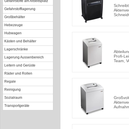
Gefahrstoffe am Arbeitsplatz
Schreibt
Gefahrstofflagerung
Aktenver
Schneid
Großbehälter
Hebezeuge
Hubwagen
Kästen und Behälter
Lagerschränke
Abteilun
Profi-Le
Lagerung Aussenbereich
Team, V
Leitern und Gerüste
Räder und Rollen
Regale
Reinigung
Großvo
Sozialraum
Aktenver
Transportgeräte
Aufnahm