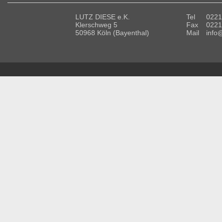
LUTZ DIESE e.K.
Tel
0221
Klerschweg 5
Fax
0221
50968 Köln (Bayenthal)
Mail
info