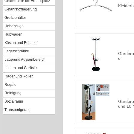
Gefahrstoffe am Arbeitsplatz
Kleiderb
Gefahrstofflagerung
Großbehälter
Hebezeuge
Hubwagen
Kästen und Behälter
Lagerschränke
Garderob
c
Lagerung Aussenbereich
Leitern und Gerüste
Räder und Rollen
Regale
Reinigung
Gardero
Sozialraum
und 10 
Transportgeräte