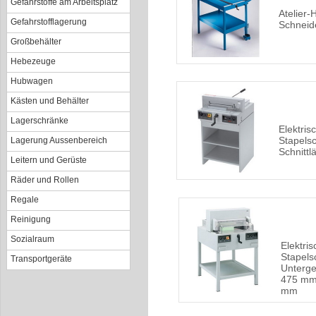
Gefahrstoffe am Arbeitsplatz
Atelier-
Gefahrstofflagerung
Schneid
Großbehälter
Hebezeuge
Hubwagen
Kästen und Behälter
Lagerschränke
Elektris
Stapelsc
Lagerung Aussenbereich
Schnitt
Leitern und Gerüste
Räder und Rollen
Regale
Reinigung
Sozialraum
Elektris
Stapels
Transportgeräte
Unterges
475 mm
mm