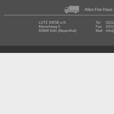
Alles Frei Haus
LUTZ DIESE e.K.
Tel
0221
Klerschweg 5
Fax
0221
50968 Köln (Bayenthal)
Mail
info