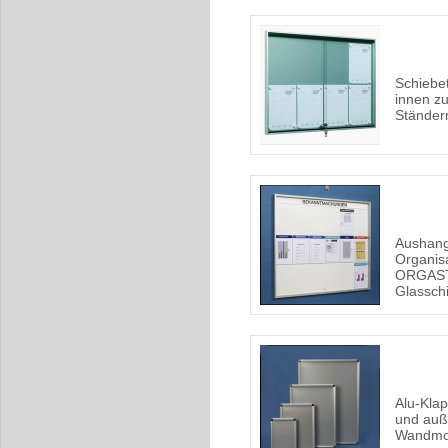
Schiebet
innen z
Ständer
Aushang
Organis
ORGAST
Glassch
Alu-Kla
und auß
Wandmo