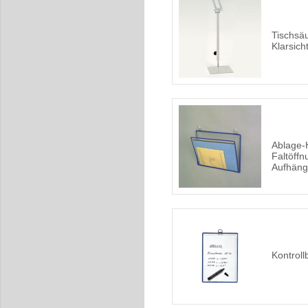
Tischsäu
Klarsich
Ablage-
Faltöffn
Aufhän
Kontroll