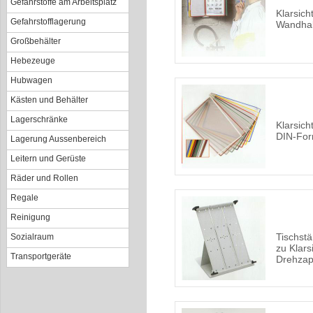
Gefahrstoffe am Arbeitsplatz
Klarsich
Gefahrstofflagerung
Wandhal
Großbehälter
Hebezeuge
Hubwagen
Kästen und Behälter
Lagerschränke
Klarsich
DIN-Fo
Lagerung Aussenbereich
Leitern und Gerüste
Räder und Rollen
Regale
Reinigung
Tischstä
Sozialraum
zu Klars
Transportgeräte
Drehzap