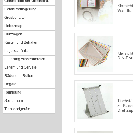
Gefahrstoffe am Arbeitsplatz
Klarsich
Gefahrstofflagerung
Wandhal
Großbehälter
Hebezeuge
Hubwagen
Kästen und Behälter
Lagerschränke
Klarsich
DIN-Fo
Lagerung Aussenbereich
Leitern und Gerüste
Räder und Rollen
Regale
Reinigung
Tischstä
Sozialraum
zu Klars
Transportgeräte
Drehzap