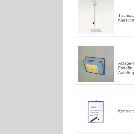
Tischsäu
Klarsich
Ablage-
Faltöffn
Aufhän
Kontroll