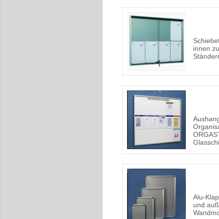
Schiebet
innen z
Ständer
Aushang
Organis
ORGAST
Glassch
Alu-Kla
und auß
Wandmo