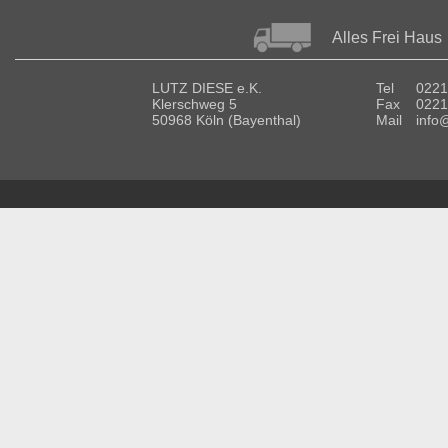
Alles Frei Haus
LUTZ DIESE e.K.
Tel
0221
Klerschweg 5
Fax
0221
50968 Köln (Bayenthal)
Mail
info