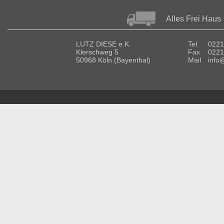
Alles Frei Haus
LUTZ DIESE e.K.
Tel
0221
Klerschweg 5
Fax
0221
50968 Köln (Bayenthal)
Mail
info