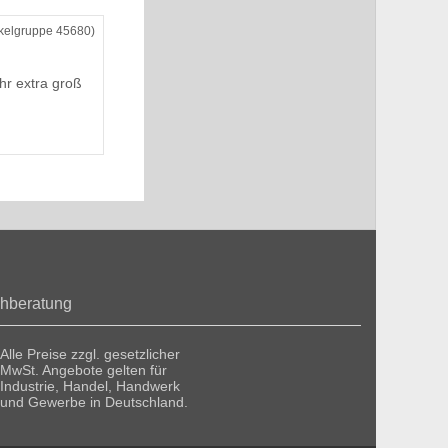
ikelgruppe 45680)
hr extra groß
hberatung
Alle Preise zzgl. gesetzlicher
MwSt. Angebote gelten für
Industrie, Handel, Handwerk
und Gewerbe in Deutschland.