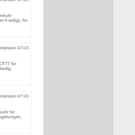
unkuhr
 4-seitig), für
ikelgruppe 42712)
CF77 für
seitig,
ikelgruppe 42714)
uuhr für
mgebungen,