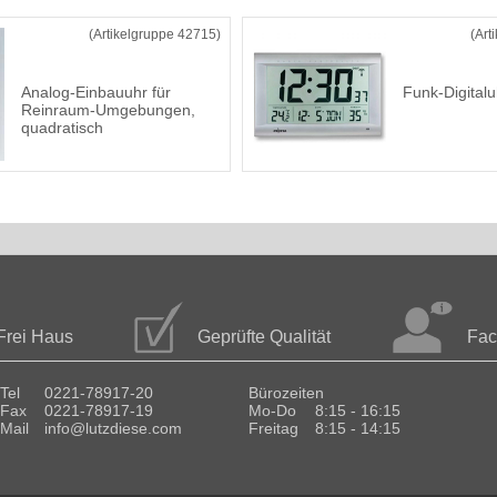
(Artikelgruppe 42715)
(Art
Analog-Einbauuhr für
Funk-Digitalu
Reinraum-Umgebungen,
quadratisch
Frei Haus
Geprüfte Qualität
Fac
Tel
0221-78917-20
Bürozeiten
Fax
0221-78917-19
Mo-Do
8:15 - 16:15
Mail
info@lutzdiese.com
Freitag
8:15 - 14:15