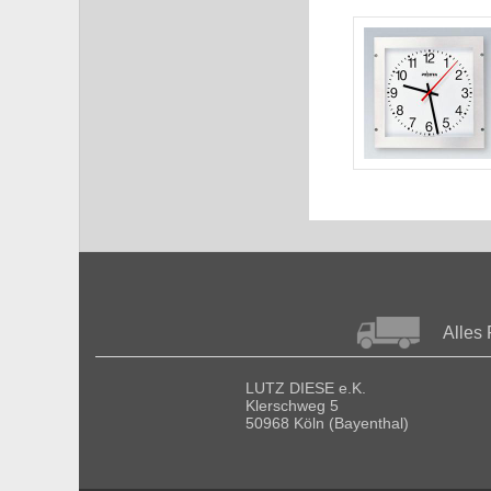
Alles 
LUTZ DIESE e.K.
Klerschweg 5
50968 Köln (Bayenthal)