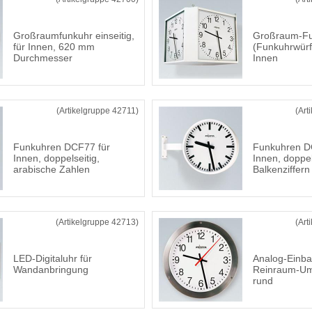
Großraumfunkuhr einseitig,
Großraum-F
für Innen, 620 mm
(Funkuhrwürfel
Durchmesser
Innen
(Artikelgruppe 42711)
(Art
Funkuhren DCF77 für
Funkuhren D
Innen, doppelseitig,
Innen, doppel
arabische Zahlen
Balkenziffern
(Artikelgruppe 42713)
(Art
LED-Digitaluhr für
Analog-Einba
Wandanbringung
Reinraum-U
rund