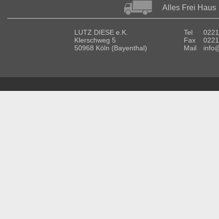
Alles Frei Haus
LUTZ DIESE e.K.
Tel
0221
Klerschweg 5
Fax
0221
50968 Köln (Bayenthal)
Mail
info