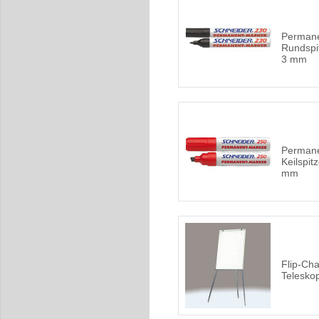
Permane
Rundspit
3 mm
Permane
Keilspitz
mm
Flip-Cha
Telesko