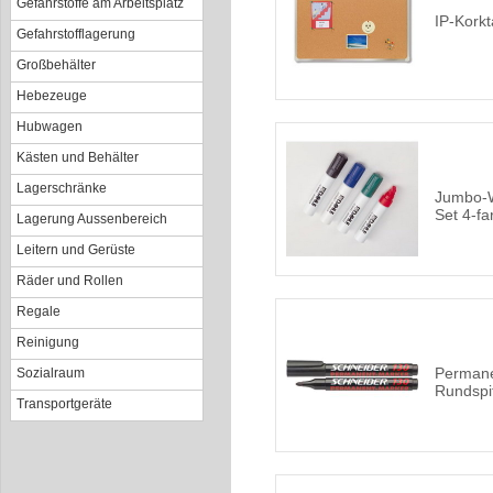
Gefahrstoffe am Arbeitsplatz
IP-Korkt
Gefahrstofflagerung
Großbehälter
Hebezeuge
Hubwagen
Kästen und Behälter
Lagerschränke
Jumbo-W
Set 4-fa
Lagerung Aussenbereich
Leitern und Gerüste
Räder und Rollen
Regale
Reinigung
Permane
Sozialraum
Rundspi
Transportgeräte