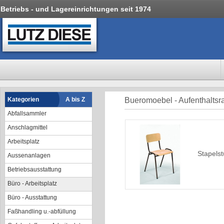
Betriebs - und Lagereinrichtungen seit 1974
Kategorien
A bis Z
Bueromoebel - Aufenthalts
Abfallsammler
Anschlagmittel
Arbeitsplatz
Stapelst
Aussenanlagen
Betriebsausstattung
Büro - Arbeitsplatz
Büro - Ausstattung
Faßhandling u.-abfüllung