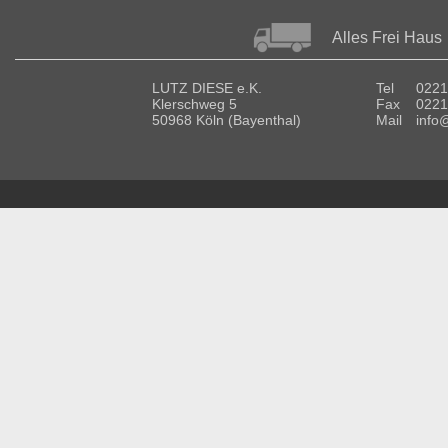
Alles Frei Haus
LUTZ DIESE e.K.
Tel
0221
Klerschweg 5
Fax
0221
50968 Köln (Bayenthal)
Mail
info