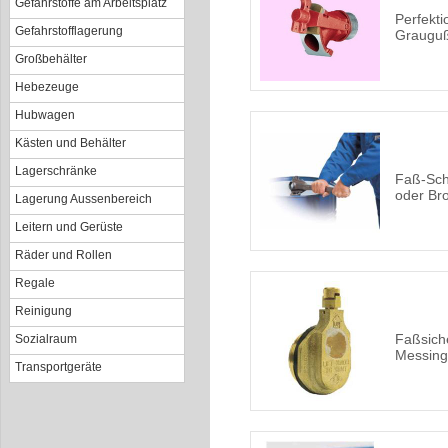
Gefahrstoffe am Arbeitsplatz
Perfekt
Gefahrstofflagerung
Graugu
Großbehälter
Hebezeuge
Hubwagen
Kästen und Behälter
Lagerschränke
Faß-Sch
oder Br
Lagerung Aussenbereich
Leitern und Gerüste
Räder und Rollen
Regale
Reinigung
Faßsiche
Sozialraum
Messing 
Transportgeräte