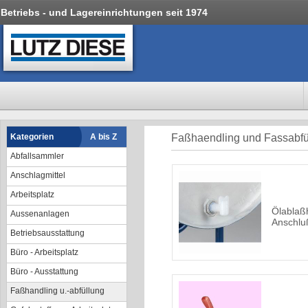
Betriebs - und Lagereinrichtungen seit 1974
Kategorien
A bis Z
Faßhaendling und Fassabfü
Abfallsammler
Anschlagmittel
Arbeitsplatz
Ölablaß
Aussenanlagen
Anschlu
Betriebsausstattung
Büro - Arbeitsplatz
Büro - Ausstattung
Faßhandling u.-abfüllung