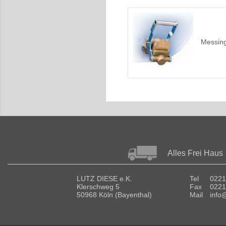
Messing
Alles Frei Haus
LUTZ DIESE e.K.
Tel
0221
Klerschweg 5
Fax
0221
50968 Köln (Bayenthal)
Mail
info