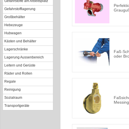
Gefahrstoffe am Arbeitsplatz
Perfekt
Gefahrstofflagerung
Graugu
Großbehälter
Hebezeuge
Hubwagen
Kästen und Behälter
Lagerschränke
Faß-Sch
oder Br
Lagerung Aussenbereich
Leitern und Gerüste
Räder und Rollen
Regale
Reinigung
Faßsiche
Sozialraum
Messing 
Transportgeräte