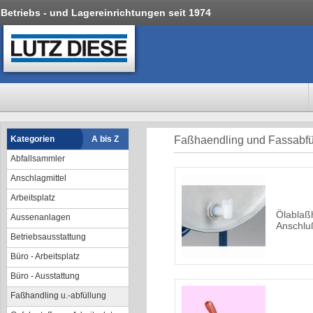
Betriebs - und Lagereinrichtungen seit 1974
Kategorien
A bis Z
Faßhaendling und Fassabfü
Abfallsammler
Anschlagmittel
Arbeitsplatz
Ölablaß
Aussenanlagen
Anschlu
Betriebsausstattung
Büro - Arbeitsplatz
Büro - Ausstattung
Faßhandling u.-abfüllung