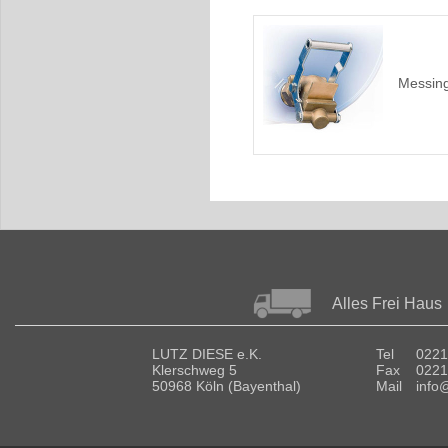
Messing
Alles Frei Haus
LUTZ DIESE e.K.
Tel
0221
Klerschweg 5
Fax
0221
50968 Köln (Bayenthal)
Mail
info