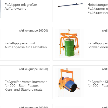
Faßkipper mit großer
Hebelstange
Auffangwanne
Faßkippern 
Faßkippwag
(Artikelgruppe 26000)
(Art
Faß-Kippgreifer, mit
Faß-Kippgrei
Aufhängeöse für Lasthaken
Schwenkvorr
(Artikelgruppe 26020)
(Art
Faßgreifer-Verstelltraversen
Faßgreifer-K
für 200-l-Stahl-Fässer,
für 200-l-Fäs
Kran- und Staplereinsatz
(Artikelgruppe 26050)
(Art