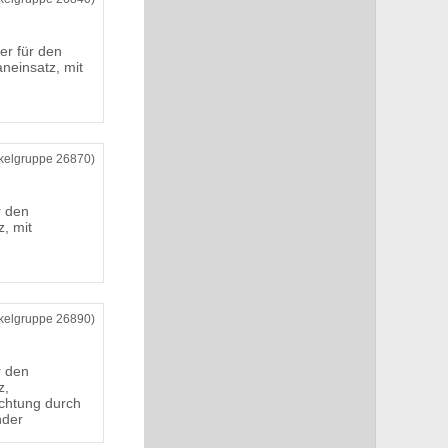
er für den
aneinsatz, mit
ikelgruppe 26870)
r den
z, mit
ikelgruppe 26890)
r den
z,
chtung durch
nder