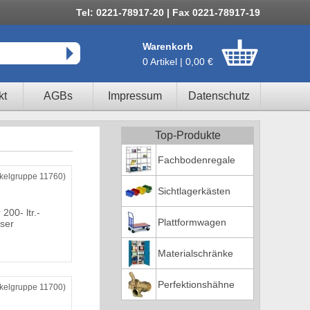
Tel: 0221-78917-20 | Fax 0221-78917-19
Warenkorb
0 Artikel | 0,00 €
kt
AGBs
Impressum
Datenschutz
Top-Produkte
Fachbodenregale
ikelgruppe 11760)
Sichtlagerkästen
200- ltr.-
Plattformwagen
sser
Materialschränke
Perfektionshähne
ikelgruppe 11700)