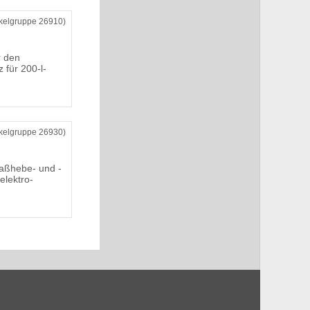
ikelgruppe 26910)
r den
z für 200-l-
ikelgruppe 26930)
ßhebe- und -
elektro-