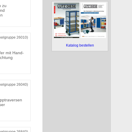
n zu
und
en
ikelgruppe 26010)
Katalog bestellen
fer mit Hand-
ichtung
ikelgruppe 26040)
ipptraversen
ser
ikelgruppe 26840)