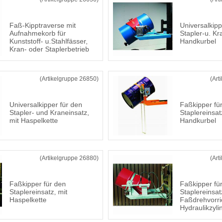
Faß-Kipptraverse mit
Universalkipp
Aufnahmekorb für
Stapler-u. Kr
Kunststoff- u.Stahlfässer,
Handkurbel
Kran- oder Staplerbetrieb
(Artikelgruppe 26850)
(Art
Universalkipper für den
Faßkipper fü
Stapler- und Kraneinsatz,
Staplereinsat
mit Haspelkette
Handkurbel
(Artikelgruppe 26880)
(Art
Faßkipper für den
Faßkipper fü
Staplereinsatz, mit
Staplereinsat
Haspelkette
Faßdrehvorri
Hydraulikzyli