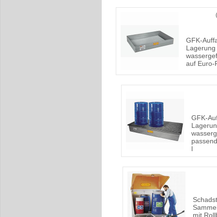
GFK-Auffa
Lagerung
wassergef
auf Euro-
GFK-Auf
Lageru
wasserg
passend
l
Schadst
Sammel
mit Rol