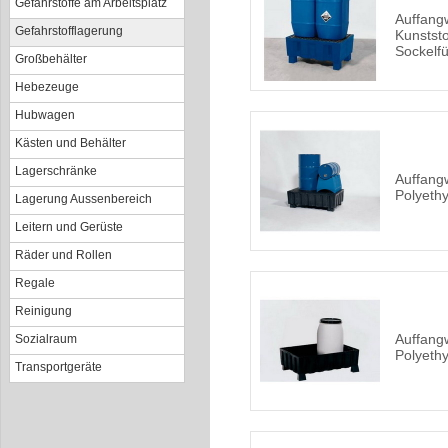
Gefahrstoffe am Arbeitsplatz
Auffang
Gefahrstofflagerung
Kunststo
Sockelf
Großbehälter
Hebezeuge
Hubwagen
Kästen und Behälter
Lagerschränke
Auffang
Polyeth
Lagerung Aussenbereich
Leitern und Gerüste
Räder und Rollen
Regale
Reinigung
Auffang
Sozialraum
Polyeth
Transportgeräte