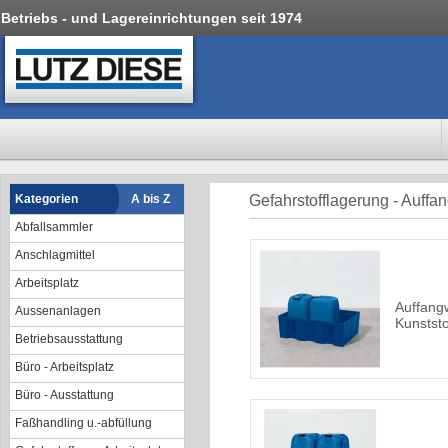
Betriebs - und Lagereinrichtungen seit 1974
Kategorien
A bis Z
Gefahrstofflagerung - Auffa
Abfallsammler
Anschlagmittel
Arbeitsplatz
Auffang
Aussenanlagen
Kunststo
Betriebsausstattung
Büro - Arbeitsplatz
Büro - Ausstattung
Faßhandling u.-abfüllung