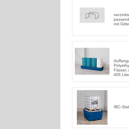
verzink
passend
mit Gitte
Auffang
Polyethy
Fässer,
405 Lite
IBC-Sta