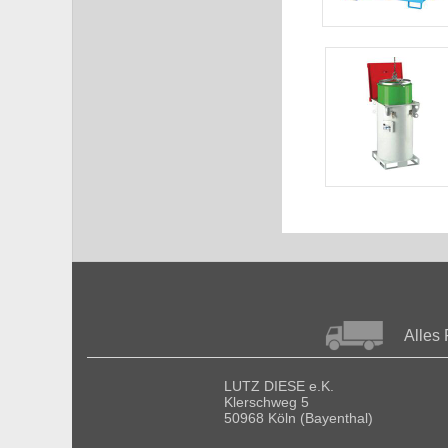
Alles 
LUTZ DIESE e.K.
Klerschweg 5
50968 Köln (Bayenthal)