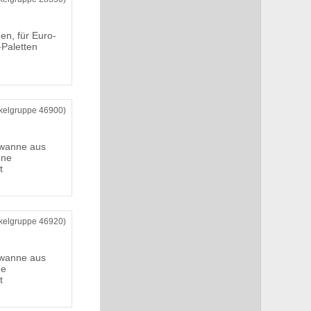
en, für Euro-
Paletten
ikelgruppe 46900)
ewanne aus
hne
t
ikelgruppe 46920)
ewanne aus
ne
t