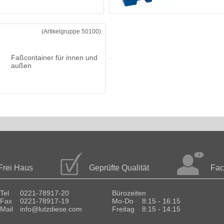
(Artikelgruppe 50100)
Faßcontainer für innen und
außen
Frei Haus
Geprüfte Qualität
Fac
Tel
0221-78917-20
Bürozeiten
Fax
0221-78917-19
Mo-Do
8:15 - 16:15
Mail
info@lutzdiese.com
Freitag
8:15 - 14:15