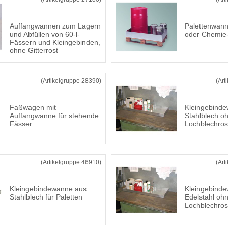
Auffangwannen zum Lagern
Palettenwann
und Abfüllen von 60-l-
oder Chemie-
Fässern und Kleingebinden,
ohne Gitterrost
(Artikelgruppe 28390)
(Art
Faßwagen mit
Kleingebind
Auffangwanne für stehende
Stahlblech o
Fässer
Lochblechros
(Artikelgruppe 46910)
(Art
Kleingebindewanne aus
Kleingebind
Stahlblech für Paletten
Edelstahl oh
Lochblechros