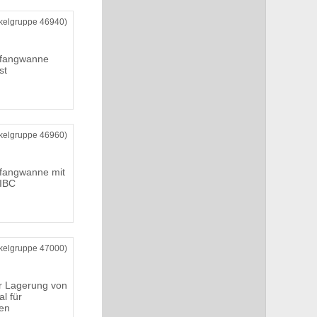
ikelgruppe 46940)
ffangwanne
st
ikelgruppe 46960)
ffangwanne mit
 IBC
ikelgruppe 47000)
r Lagerung von
al für
en