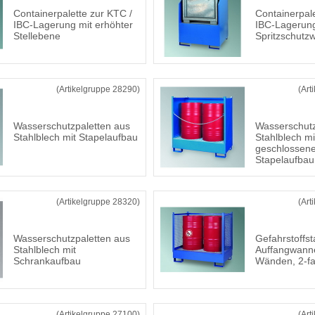
Containerpalette zur KTC /
Containerpale
IBC-Lagerung mit erhöhter
IBC-Lagerung
Stellebene
Spritzschutz
(Artikelgruppe 28290)
(Art
Wasserschutzpaletten aus
Wasserschutz
Stahlblech mit Stapelaufbau
Stahlblech mit
geschlossen
Stapelaufbau
(Artikelgruppe 28320)
(Art
Wasserschutzpaletten aus
Gefahrstoffst
Stahlblech mit
Auffangwanne
Schrankaufbau
Wänden, 2-fa
(Artikelgruppe 27100)
(Art