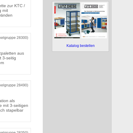
tte zur KTC /
 mit
wänden
ikelgruppe 28300)
Katalog bestellen
paletten aus
 3-seitig
em
ikelgruppe 28490)
ation als
 mit 3-seitigen
ch stapelbar
ikelgruppe 28350)