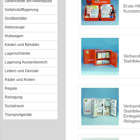
Gefahrstoffe am Arbeitsplatz
Erste-Hi
Gefahrstofflagerung
Kunststo
Großbehälter
Hebezeuge
Hubwagen
Kästen und Behälter
Lagerschränke
Verband
Stahlble
Lagerung Aussenbereich
Leitern und Gerüste
Räder und Rollen
Regale
Reinigung
Verband
Sozialraum
Stahlble
Transportgeräte
Einlege
Ablages