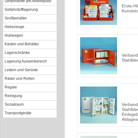
Gefahrstoffe am Arbeitsplatz
Erste-Hi
Gefahrstofflagerung
Kunststo
Großbehälter
Hebezeuge
Hubwagen
Kästen und Behälter
Lagerschränke
Verband
Stahlble
Lagerung Aussenbereich
Leitern und Gerüste
Räder und Rollen
Regale
Reinigung
Verband
Sozialraum
Stahlble
Transportgeräte
Einlege
Ablages