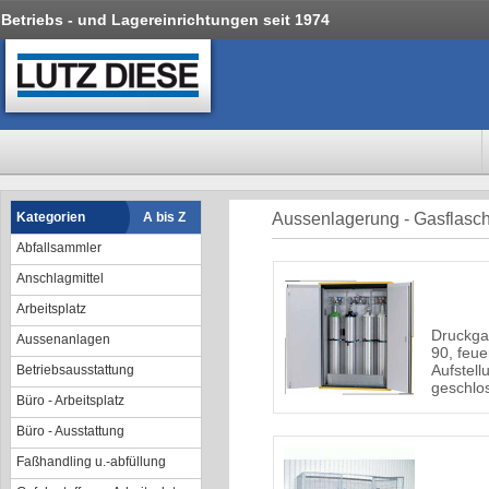
Betriebs - und Lagereinrichtungen seit 1974
Kategorien
A bis Z
Aussenlagerung - Gasflasc
Abfallsammler
Anschlagmittel
Arbeitsplatz
Druckga
Aussenanlagen
90, feue
Aufstell
Betriebsausstattung
geschl
Büro - Arbeitsplatz
Büro - Ausstattung
Faßhandling u.-abfüllung