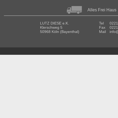
Alles Frei Haus
LUTZ DIESE e.K.
Tel
0221
Klerschweg 5
Fax
0221
50968 Köln (Bayenthal)
Mail
info