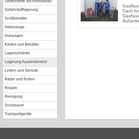
Gefahrstoffe am Arbeitsplatz
Gasflas
Gefahrstofflagerung
Dach fü
Gasflas
Großbehälter
Außenbe
Hebezeuge
Hubwagen
Kästen und Behälter
Lagerschränke
Lagerung Aussenbereich
Leitern und Gerüste
Räder und Rollen
Regale
Reinigung
Sozialraum
Transportgeräte