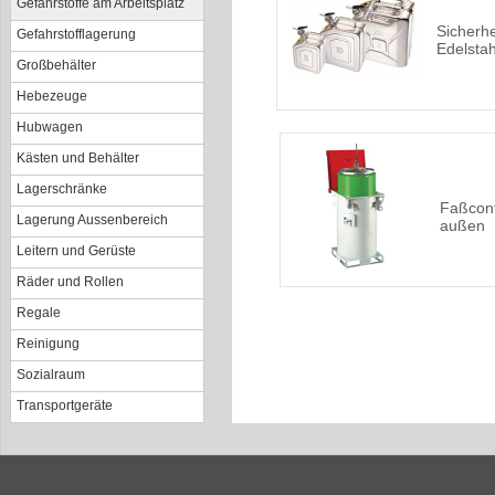
Gefahrstoffe am Arbeitsplatz
Sicherhe
Gefahrstofflagerung
Edelstah
Großbehälter
Hebezeuge
Hubwagen
Kästen und Behälter
Lagerschränke
Faßcont
Lagerung Aussenbereich
außen
Leitern und Gerüste
Räder und Rollen
Regale
Reinigung
Sozialraum
Transportgeräte