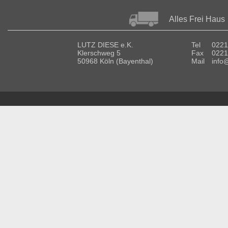
Alles Frei Haus
LUTZ DIESE e.K.
Tel
0221
Klerschweg 5
Fax
0221
50968 Köln (Bayenthal)
Mail
info