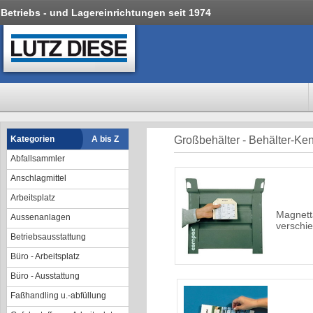
Betriebs - und Lagereinrichtungen seit 1974
Kategorien
A bis Z
Großbehälter - Behälter-K
Abfallsammler
Anschlagmittel
Arbeitsplatz
Magnett
Aussenanlagen
verschi
Betriebsausstattung
Büro - Arbeitsplatz
Büro - Ausstattung
Faßhandling u.-abfüllung