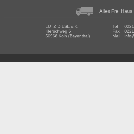
Alles Frei Haus
LUTZ DIESE e.K.
Tel
0221
Klerschweg 5
Fax
0221
50968 Köln (Bayenthal)
Mail
info