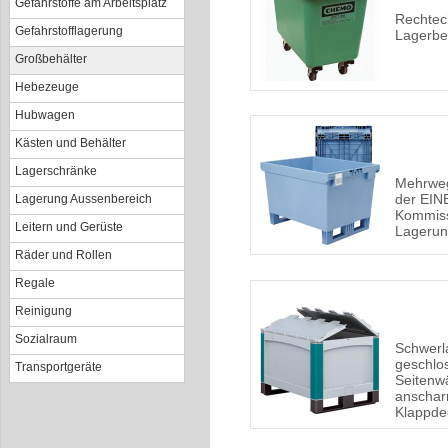
Gefahrstoffe am Arbeitsplatz
Rechtec
Gefahrstofflagerung
Lagerbeh
Großbehälter
Hebezeuge
Hubwagen
Kästen und Behälter
Lagerschränke
Mehrweg
der EINE
Lagerung Aussenbereich
Kommiss
Leitern und Gerüste
Lageru
Räder und Rollen
Regale
Reinigung
Sozialraum
Schwerla
geschlo
Transportgeräte
Seitenw
anscharn
Klappde