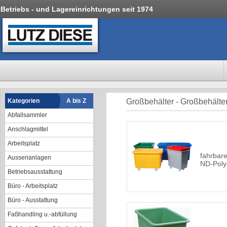
Betriebs - und Lagereinrichtungen seit 1974
Kategorien
A bis Z
Großbehälter - Großbehälte
Abfallsammler
Anschlagmittel
Arbeitsplatz
fahrbar
Aussenanlagen
ND-Poly
Betriebsausstattung
Büro - Arbeitsplatz
Büro - Ausstattung
Faßhandling u.-abfüllung