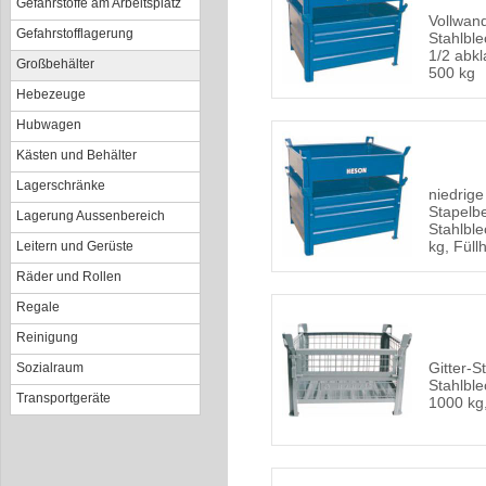
Gefahrstoffe am Arbeitsplatz
Vollwan
Gefahrstofflagerung
Stahlbl
1/2 abkl
Großbehälter
500 kg
Hebezeuge
Hubwagen
Kästen und Behälter
Lagerschränke
niedrige
Stapelbe
Lagerung Aussenbereich
Stahlble
kg, Fül
Leitern und Gerüste
Räder und Rollen
Regale
Reinigung
Gitter-S
Sozialraum
Stahlble
Transportgeräte
1000 kg