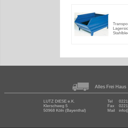
Transpo
Lagersic
Stahlble
Alles Frei Haus
LUTZ DIESE e.K.
Tel
0221
Klerschweg 5
Fax
0221
50968 Köln (Bayenthal)
Mail
info