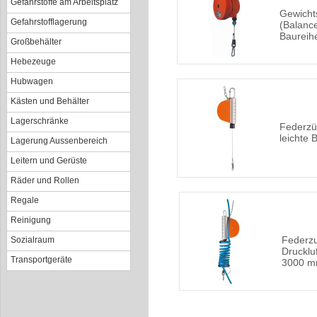
Gefahrstoffe am Arbeitsplatz
Gewicht
Gefahrstofflagerung
(Balance
Baureih
Großbehälter
Hebezeuge
Hubwagen
Kästen und Behälter
Lagerschränke
Federzü
leichte 
Lagerung Aussenbereich
Leitern und Gerüste
Räder und Rollen
Regale
Reinigung
Federzu
Sozialraum
Druckluf
Transportgeräte
3000 m