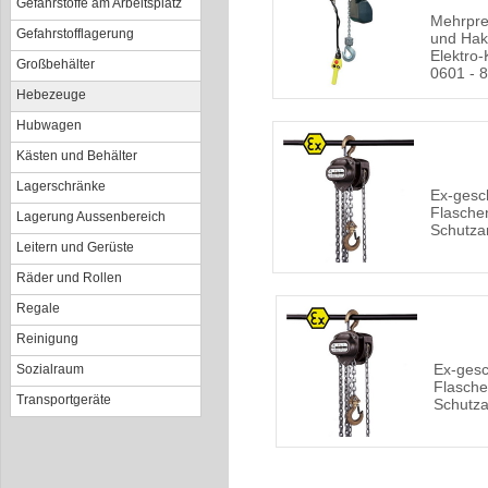
Gefahrstoffe am Arbeitsplatz
Mehrpre
Gefahrstofflagerung
und Hak
Elektro
Großbehälter
0601 - 
Hebezeuge
Hubwagen
Kästen und Behälter
Lagerschränke
Ex-gesc
Flasche
Lagerung Aussenbereich
Schutzar
Leitern und Gerüste
Räder und Rollen
Regale
Reinigung
Ex-gesc
Sozialraum
Flasch
Transportgeräte
Schutza