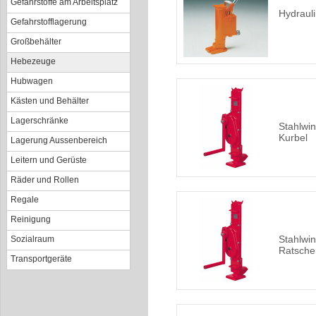
Gefahrstoffe am Arbeitsplatz
Hydraul
Gefahrstofflagerung
Großbehälter
Hebezeuge
Hubwagen
Kästen und Behälter
Lagerschränke
Stahlwin
Kurbel
Lagerung Aussenbereich
Leitern und Gerüste
Räder und Rollen
Regale
Reinigung
Stahlwin
Sozialraum
Ratsche
Transportgeräte