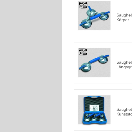
Saughebe
Körper
Saugheb
Längsgri
Saugheb
Kunststo