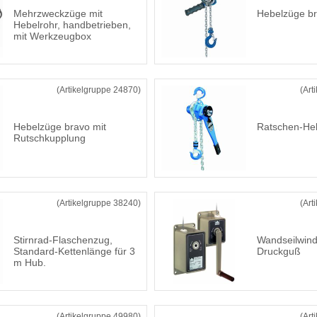
Mehrzweckzüge mit
Hebelzüge b
Hebelrohr, handbetrieben,
mit Werkzeugbox
(Artikelgruppe 24870)
(Art
Hebelzüge bravo mit
Ratschen-He
Rutschkupplung
(Artikelgruppe 38240)
(Art
Stirnrad-Flaschenzug,
Wandseilwind
Standard-Kettenlänge für 3
Druckguß
m Hub.
(Artikelgruppe 49980)
(Art