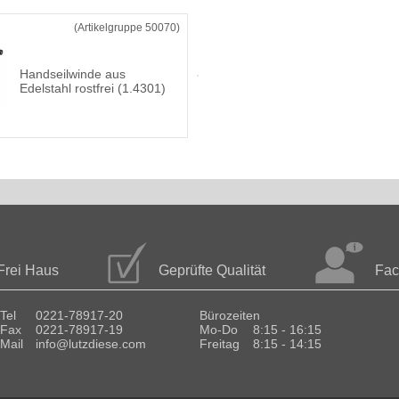
(Artikelgruppe 50070)
Handseilwinde aus
Edelstahl rostfrei (1.4301)
Frei Haus
Geprüfte Qualität
Fac
Tel
0221-78917-20
Bürozeiten
Fax
0221-78917-19
Mo-Do
8:15 - 16:15
Mail
info@lutzdiese.com
Freitag
8:15 - 14:15