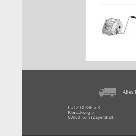
Alles 
LUTZ DIESE e.K.
Klerschweg 5
50968 Köln (Bayenthal)