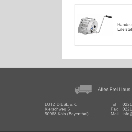
Handsei
Edelstah
Alles Frei Haus
LUTZ DIESE e.K.
Tel
0221
Klerschweg 5
Fax
0221
50968 Köln (Bayenthal)
Mail
info