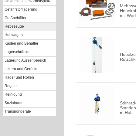
Gefahrstoffe am Arbeitsplatz
Mehrzwe
Gefahrstofflagerung
Hebelro
mit Wer
Großbehälter
Hebezeuge
Hubwagen
Kästen und Behälter
Lagerschränke
Hebelzü
Rutschk
Lagerung Aussenbereich
Leitern und Gerüste
Räder und Rollen
Regale
Reinigung
Stirnra
Sozialraum
Standard
Transportgeräte
m Hub.