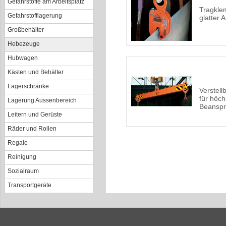
Gefahrstoffe am Arbeitsplatz
Tragkle
Gefahrstofflagerung
glatter 
Großbehälter
Hebezeuge
Hubwagen
Kästen und Behälter
Lagerschränke
Verstell
für höch
Lagerung Aussenbereich
Beansp
Leitern und Gerüste
Räder und Rollen
Regale
Reinigung
Sozialraum
Transportgeräte