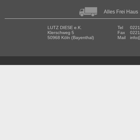
Alles Frei Haus
LUTZ DIESE e.K.
Tel
0221
Klerschweg 5
Fax
0221
50968 Köln (Bayenthal)
Mail
info