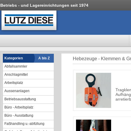
Betriebs - und Lagereinrichtungen seit 1974
Kategorien
A bis Z
Hebezeuge - Klemmen & Gr
Abfallsammler
Anschlagmittel
Arbeitsplatz
Tragkle
Aussenanlagen
Aufhäng
arretier
Betriebsausstattung
Büro - Arbeitsplatz
Büro - Ausstattung
Faßhandling u.-abfüllung