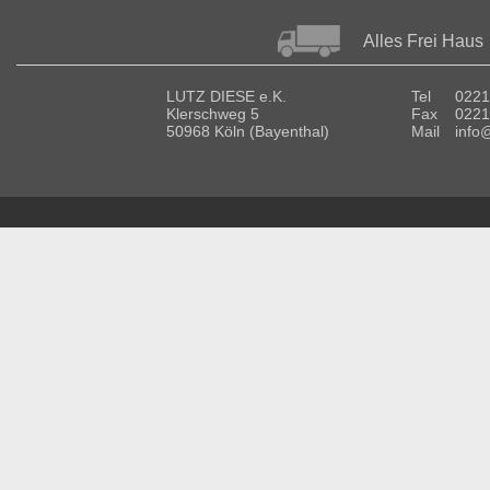
Alles Frei Haus
LUTZ DIESE e.K.
Tel
0221
Klerschweg 5
Fax
0221
50968 Köln (Bayenthal)
Mail
info