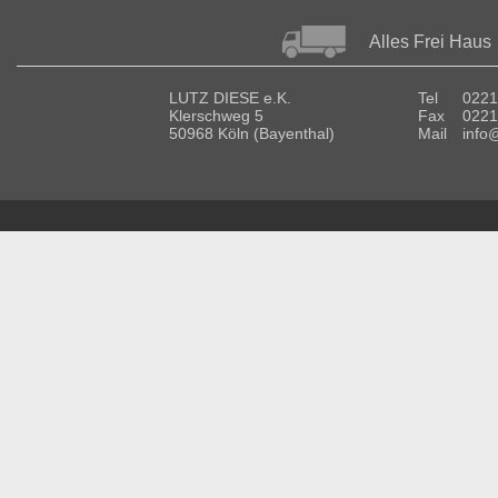
Alles Frei Haus
LUTZ DIESE e.K.
Tel
0221
Klerschweg 5
Fax
0221
50968 Köln (Bayenthal)
Mail
info